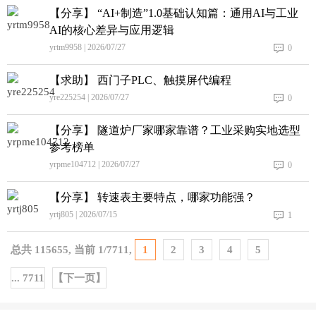
【分享】 “AI+制造”1.0基础认知篇：通用AI与工业
AI的核心差异与应用逻辑
yrtm9958 | 2026/07/27
0
【求助】 西门子PLC、触摸屏代编程
yre225254 | 2026/07/27
0
【分享】 隧道炉厂家哪家靠谱？工业采购实地选型
参考榜单
yrpme104712 | 2026/07/27
0
【分享】 转速表主要特点，哪家功能强？
yrtj805 | 2026/07/15
1
总共
115655
, 当前
1
/
7711
,
1
2
3
4
5
... 7711
【下一页】