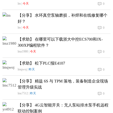
lm |
今天
0
【分享】 水环真空泵轴磨损，补焊和在线修复哪个
好？
lm |
今天
0
【求助】 在哪里可以下载浙大中控ECS700和JX-
300XP编程软件？
lmz1980 |
今天
0
【求助】 松下PLC报E4107
lmqwoj |
昨天
0
【分享】 精益 6S 与 TPM 落地，装备制造企业现场
管理升级实战
lmc7512 |
昨天
0
【分享】 4G云智能开关：无人泵站排水泵手机远程
联动控制案例