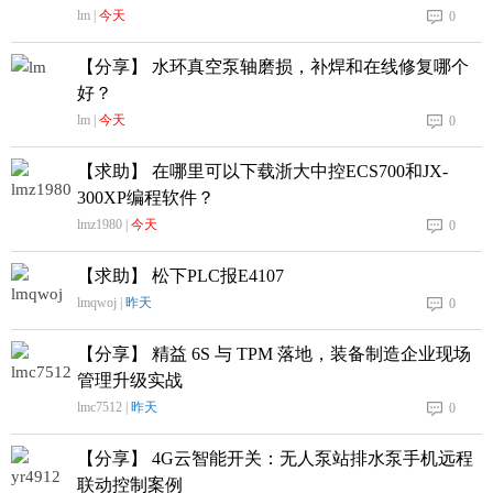
lm |
今天
0
【分享】 水环真空泵轴磨损，补焊和在线修复哪个
好？
lm |
今天
0
【求助】 在哪里可以下载浙大中控ECS700和JX-
300XP编程软件？
lmz1980 |
今天
0
【求助】 松下PLC报E4107
lmqwoj |
昨天
0
【分享】 精益 6S 与 TPM 落地，装备制造企业现场
管理升级实战
lmc7512 |
昨天
0
【分享】 4G云智能开关：无人泵站排水泵手机远程
联动控制案例