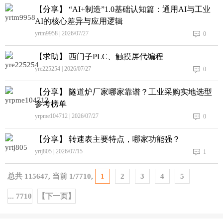
【分享】 “AI+制造”1.0基础认知篇：通用AI与工业
AI的核心差异与应用逻辑
yrtm9958 | 2026/07/27
0
【求助】 西门子PLC、触摸屏代编程
yre225254 | 2026/07/27
0
【分享】 隧道炉厂家哪家靠谱？工业采购实地选型
参考榜单
yrpme104712 | 2026/07/27
0
【分享】 转速表主要特点，哪家功能强？
yrtj805 | 2026/07/15
1
总共
115647
, 当前
1
/
7710
,
1
2
3
4
5
... 7710
【下一页】