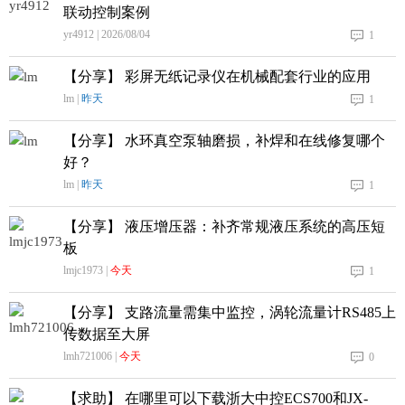
联动控制案例
yr4912 | 2026/08/04
1
【分享】 彩屏无纸记录仪在机械配套行业的应用
lm |
昨天
1
【分享】 水环真空泵轴磨损，补焊和在线修复哪个
好？
lm |
昨天
1
【分享】 液压增压器：补齐常规液压系统的高压短
板
lmjc1973 |
今天
1
【分享】 支路流量需集中监控，涡轮流量计RS485上
传数据至大屏
lmh721006 |
今天
0
【求助】 在哪里可以下载浙大中控ECS700和JX-