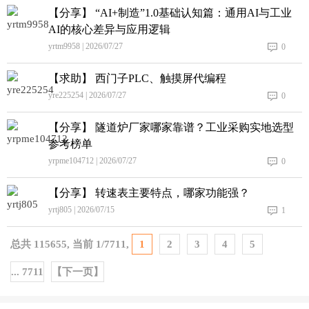
【分享】 “AI+制造”1.0基础认知篇：通用AI与工业
AI的核心差异与应用逻辑
yrtm9958 | 2026/07/27
0
【求助】 西门子PLC、触摸屏代编程
yre225254 | 2026/07/27
0
【分享】 隧道炉厂家哪家靠谱？工业采购实地选型
参考榜单
yrpme104712 | 2026/07/27
0
【分享】 转速表主要特点，哪家功能强？
yrtj805 | 2026/07/15
1
总共
115655
, 当前
1
/
7711
,
1
2
3
4
5
... 7711
【下一页】