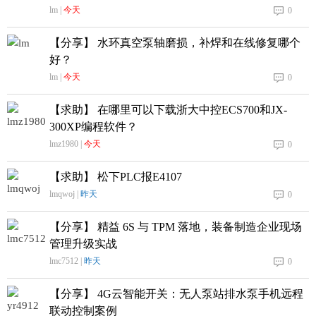
lm |
今天
0
【分享】 水环真空泵轴磨损，补焊和在线修复哪个
好？
lm |
今天
0
【求助】 在哪里可以下载浙大中控ECS700和JX-
300XP编程软件？
lmz1980 |
今天
0
【求助】 松下PLC报E4107
lmqwoj |
昨天
0
【分享】 精益 6S 与 TPM 落地，装备制造企业现场
管理升级实战
lmc7512 |
昨天
0
【分享】 4G云智能开关：无人泵站排水泵手机远程
联动控制案例