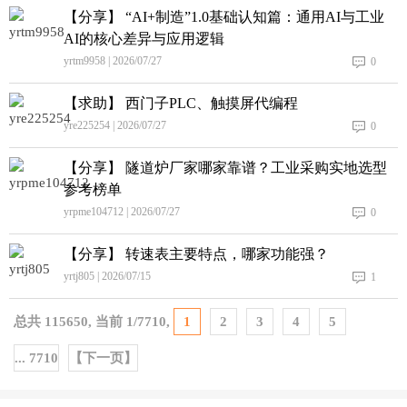
【分享】 “AI+制造”1.0基础认知篇：通用AI与工业
AI的核心差异与应用逻辑
yrtm9958 | 2026/07/27
0
【求助】 西门子PLC、触摸屏代编程
yre225254 | 2026/07/27
0
【分享】 隧道炉厂家哪家靠谱？工业采购实地选型
参考榜单
yrpme104712 | 2026/07/27
0
【分享】 转速表主要特点，哪家功能强？
yrtj805 | 2026/07/15
1
总共
115650
, 当前
1
/
7710
,
1
2
3
4
5
... 7710
【下一页】