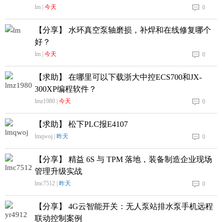
lm |
今天
0
【分享】 水环真空泵轴磨损，补焊和在线修复哪个
好？
lm |
今天
0
【求助】 在哪里可以下载浙大中控ECS700和JX-
300XP编程软件？
lmz1980 |
今天
0
【求助】 松下PLC报E4107
lmqwoj |
昨天
0
【分享】 精益 6S 与 TPM 落地，装备制造企业现场
管理升级实战
lmc7512 |
昨天
0
【分享】 4G云智能开关：无人泵站排水泵手机远程
联动控制案例