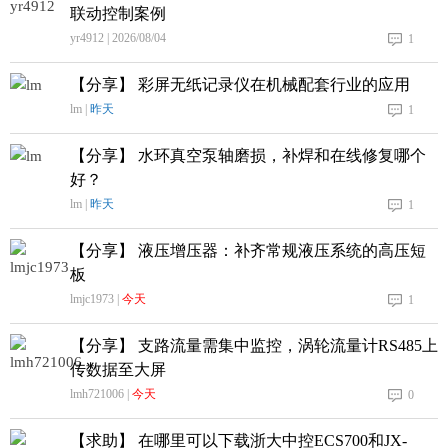
联动控制案例
yr4912 | 2026/08/04
1
【分享】 彩屏无纸记录仪在机械配套行业的应用
lm |
昨天
1
【分享】 水环真空泵轴磨损，补焊和在线修复哪个
好？
lm |
昨天
1
【分享】 液压增压器：补齐常规液压系统的高压短
板
lmjc1973 |
今天
1
【分享】 支路流量需集中监控，涡轮流量计RS485上
传数据至大屏
lmh721006 |
今天
0
【求助】 在哪里可以下载浙大中控ECS700和JX-