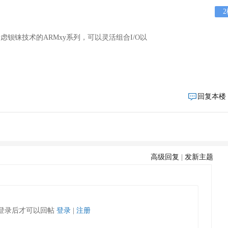
2
虑钡铼技术的ARMxy系列，可以灵活组合I/O以
回复本楼
高级回复
|
发新主题
登录后才可以回帖
登录
|
注册