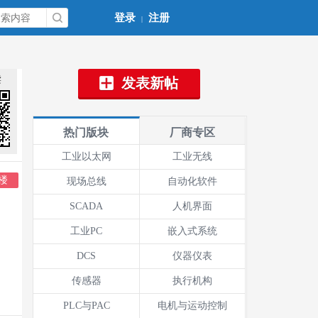
登录
注册
|
读
发表新帖
热门版块
厂商专区
工业以太网
工业无线
楼
现场总线
自动化软件
SCADA
人机界面
工业PC
嵌入式系统
DCS
仪器仪表
传感器
执行机构
PLC与PAC
电机与运动控制