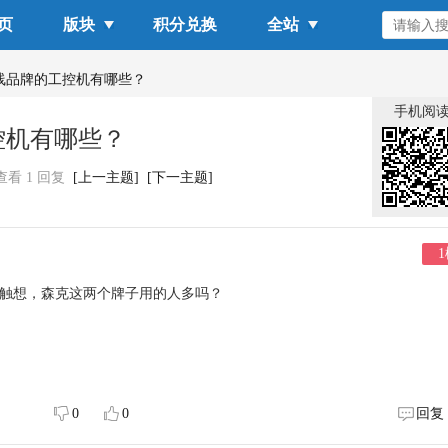
页
版块
积分兑换
全站
线品牌的工控机有哪些？
手机阅
控机有哪些？
 查看 1 回复
[上一主题]
[下一主题]
1
触想，森克这两个牌子用的人多吗？
0
0
回复